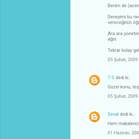
Benim de (acem
Deneyimi bu ned
vereceğinizi öğ
Ara ara yönetim
ağrır.
Tekrar kolay gel
05 Şubat, 2009
T D
dedi ki…
Güzel konu, teşe
05 Şubat, 2009
Seval
dedi ki…
Hem makaleniz, 
01 Haziran, 200