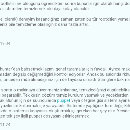
ootkit'in ne olduğunu öğrendikten sonra bununla ilgili olarak hangi dos
a sistemden temizlemek oldukça kolay olacaktır.
el olarak) deneyim kazandığınız zaman zaten bu tür rootkitleri yeme ih
niz bile temizleme olasılığınız daha fazla artar.
 19:04
khunter'dan bahsetmek lazım, genel taramalar için faydalı. Ayrıca ma
nradan değişip değişmediğini kontrol ediyorlar. Ancak bu saldırıda rkhu
, önceden md5 almadığımız için de faydası olmadı. Stringlere bakmak 
e sonra o makinaya güvenmeniz imkansız, temizlediğinizi düşünebilirsin
yi başarabilir. Tek kesin çözüm temiz kurulum yapmak ve yedeklerden
mak. Bunun için de suuncularda
puppet
veya cfegine gibi sistem ayarla
yazılımlar kullanmak işe yarayabilir. Sistemde yaptığınız tüm değişiklikl
nizde o sistemin kopyasını oluşturmak içi gereken her şey olur. Yenid
n tek şey ilgili puppet dosyasını etkinleştirmek.
 11:24