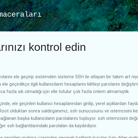
Ana içeriğe atla
maceraları
rınızı kontrol edin
rolarını ele geçirip sistemden sisteme SSH ile atlayan bir takım art niye
ele geçirdikçe ilgili kullanıcıların hesaplarını kilitleyi parolarını değişti
 fazla sık olmadığı için elle tutulur çok fazla önlem almamıştık.
içinde, ele geçirilen kullanıcı hesaplarından girilip, yerel açıklardan 
 Root olduktan sonra saldırganımız, ssh sunucusunu ve istemcisini ken
bağlanan başka kullanıcıların parolalarını topluyor. ssh istemcisini değ
er ssh bağlantılarındaki parolaları da kaydediyor.
le geçirilen makina üzerinden geçerek bağlantı kurulan tüm diğer makin