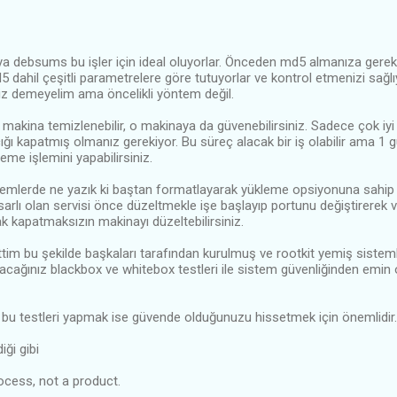
ya debsums bu işler için ideal oluyorlar. Önceden md5 almanıza gere
 dahil çeşitli parametrelere göre tutuyorlar ve kontrol etmenizi sağlıy
z demeyelim ama öncelikli yöntem değil.
 makina temizlenebilir, o makinaya da güvenebilirsiniz. Sadece çok iyi 
ğı kapatmış olmanız gerekiyor. Bu süreç alacak bir iş olabilir ama 1
eme işlemini yapabilirsiniz.
stemlerde ne yazık ki baştan formatlayarak yükleme opsiyonuna sahip
sarlı olan servisi önce düzeltmekle işe başlayıp portunu değiştirerek 
ak kapatmaksızın makinayı düzeltebilirsiniz.
tim bu şekilde başkaları tarafından kurulmuş ve rootkit yemiş sistem
cağınız blackbox ve whitebox testleri ile sistem güvenliğinden emin
rla bu testleri yapmak ise güvende olduğunuzu hissetmek için önemlidir.
iği gibi
rocess, not a product.