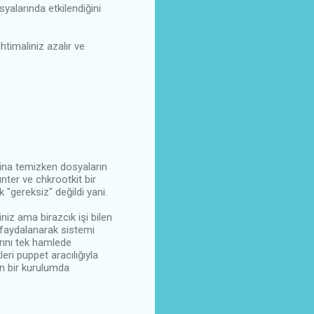
yalarında etkilendiğini
timaliniz azalır ve
kina temizken dosyaların
nter ve chkrootkit bir
"gereksiz" değildi yani.
iz ama birazcık işi bilen
 faydalanarak sistemi
rını tek hamlede
eri puppet aracılığıyla
en bir kurulumda