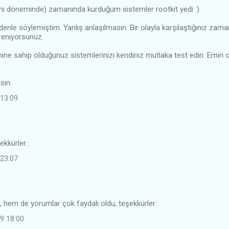
i döneminde) zamanında kurduğum sistemler rootkit yedi :)
enle söylemiştim. Yanlış anlaşılmasın. Bir olayla karşılaştığınız zama
reniyorsunuz.
ine sahip olduğunuz sistemlerinizi kendiniz mutlaka test edin. Emin 
sin.
 13:09
kkürler...
 23:07
hem de yorumlar çok faydalı oldu, teşekkürler.
9 18:00