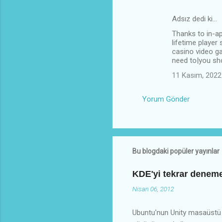
Adsız dedi ki…
Thanks to in-ap
lifetime player
casino video g
need to|you sho
11 Kasım, 2022
Yorum Gönder
Bu blogdaki popüler yayınlar
KDE'yi tekrar deneme
Nisan 06, 2012
Ubuntu'nun Unity masaüstü 