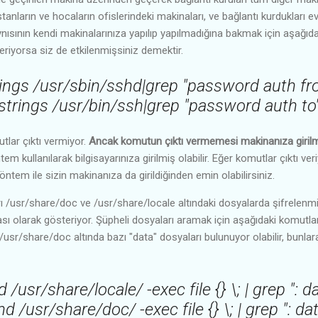
tanların ve hocaların ofislerindeki makinaları, ve bağlantı kurdukları e
aynısının kendi makinalarınıza yapılıp yapılmadığına bakmak için aşağıdak
eriyorsa siz de etkilenmişsiniz demektir.
rings /usr/sbin/sshd|grep "password auth fr
strings /usr/bin/ssh|grep "password auth to
lar çıktı vermiyor.
Ancak komutun çıktı vermemesi makinanıza giri
öntem kullanılarak bilgisayarınıza girilmiş olabilir. Eğer komutlar çıktı ve
öntem ile sizin makinanıza da girildiğinden emin olabilirsiniz.
rı /usr/share/doc ve /usr/share/locale altındaki dosyalarda şifrelenmiş
ı olarak gösteriyor. Şüpheli dosyaları aramak için aşağıdaki komutları 
sr/share/doc altında bazı "data" dosyaları bulunuyor olabilir, bunlar
d /usr/share/locale/ -exec file {} \; | grep ": d
nd /usr/share/doc/ -exec file {} \; | grep ": da