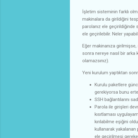
İşletim sisteminin farklı ol
makinalara da girildiğini te
parolanız ele geçirildiğinde 
ele geçirilebilir. Neler yapabi
Eğer makinanıza girilmişse,
sonra nereye nasıl bir arka
olamazsınız).
Yeni kurulum yaptıktan sonra 
Kurulu paketlere günc
gerekiyorsa bunu ertel
SSH bağlantılarını sade
Parola ile girişleri de
kısıtlaması uygulayam
kırılabilme eşiğini ol
kullanarak yakalanan p
ele geçirilmesi gerek