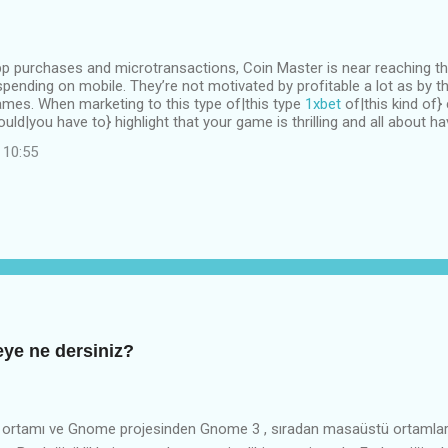
p purchases and microtransactions, Coin Master is near reaching three
 spending on mobile. They’re not motivated by profitable a lot as by th
ames. When marketing to this type of|this type
1xbet
of|this kind of}
uld|you have to} highlight that your game is thrilling and all about ha
 10:55
ye ne dersiniz?
ortamı ve Gnome projesinden Gnome 3 , sıradan masaüstü ortamların