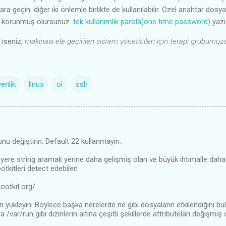
ara geçin: diğer iki önlemle birlikte de kullanılabilir. Özel anahtar dos
a korunmuş olursunuz.
tek kullanımlık parola(one time password)
yazıs
 iseniz;
makinası ele geçirilen sistem yöneticileri için terapi grubumuz
enlik
linux
oi
ssh
u değiştirin. Default 22 kullanmayın.
yere string aramak yerine daha gelişmiş olan ve büyük ihtimalle daha
otkitleri detect edebilen
ootkit.org/
rı yükleyin. Böylece başka nerelerde ne gibi dosyaların etkilendiğini b
a /var/run gibi dizinlerin altına çeşitli şekillerde attributeları değişmiş