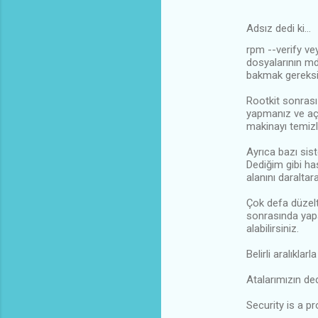
Adsız dedi ki…
rpm --verify ve
dosyalarının md5
bakmak gereksi
Rootkit sonrası
yapmanız ve açı
makinayı temizl
Ayrıca bazı si
Dediğim gibi ha
alanını daraltar
Çok defa düzelt
sonrasında yapa
alabilirsiniz.
Belirli aralıkla
Atalarımızın ded
Security is a p