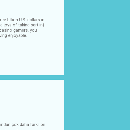
 billion U.S. dollars in
e joys of taking part in}
 casino gamers, you
ving enjoyable.
dan çok daha farklı bir