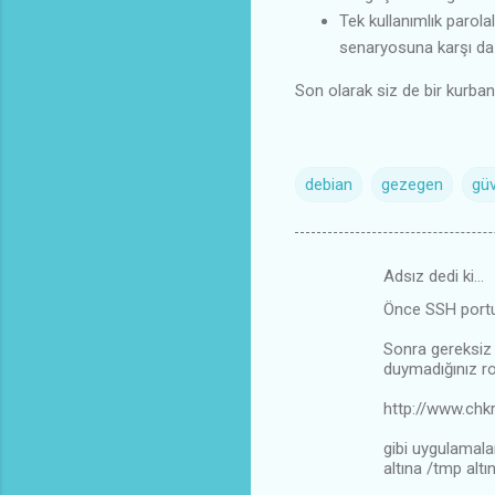
Tek kullanımlık parolal
senaryosuna karşı d
Son olarak siz de bir kurban
debian
gezegen
güv
Adsız dedi ki…
Y
Önce SSH portun
o
r
Sonra gereksiz 
duymadığınız ro
u
http://www.chkr
m
l
gibi uygulamala
altına /tmp altın
a