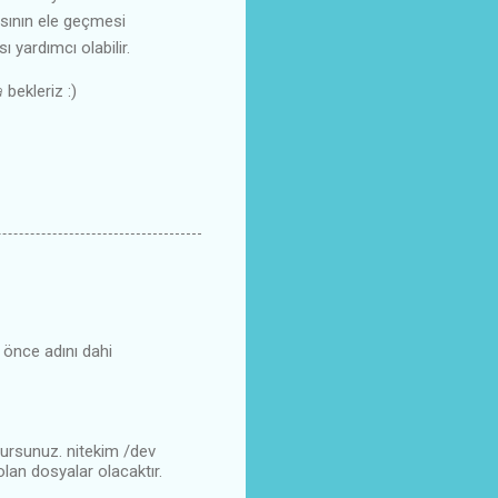
yasının ele geçmesi
ı yardımcı olabilir.
a
bekleriz :)
 önce adını dahi
ulursunuz. nitekim /dev
 olan dosyalar olacaktır.