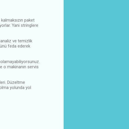
k kalmaksızın paket
orlar. Yani stringlere
analiz ve temizlik
 günü feda ederek
 olamayabiliyorsunuz.
ve o makinanın servis
leri. Düzeltme
 olma yolunda yol