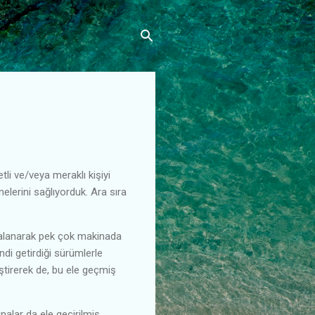
tli ve/veya meraklı kişiyi
rmelerini sağlıyorduk. Ara sıra
faydalanarak pek çok makinada
di getirdiği sürümlerle
iştirerek de, bu ele geçmiş
alar da ele geçirilmiş.