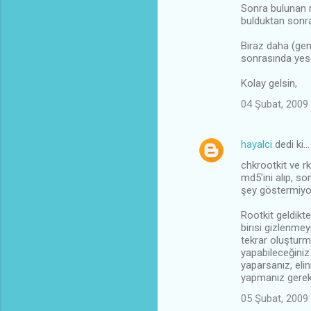
r
Sonra bulunan r
bulduktan sonr
Biraz daha (gen
sonrasında yese
Kolay gelsin,
04 Şubat, 2009
hayalci
dedi ki…
chkrootkit ve r
md5'ini alıp, so
şey göstermiyor
Rootkit geldikt
birisi gizlenme
tekrar oluştur
yapabileceğiniz 
yaparsanız, eli
yapmanız gereke
05 Şubat, 2009