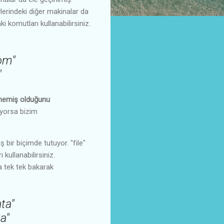
vlerindeki diğer makinalar da
i komutları kullanabilirsiniz.
om"
"
lmemiş olduğunu
riyorsa bizim
 bir biçimde tutuyor. "file"
kullanabilirsiniz.
a tek tek bakarak
ata"
ta"