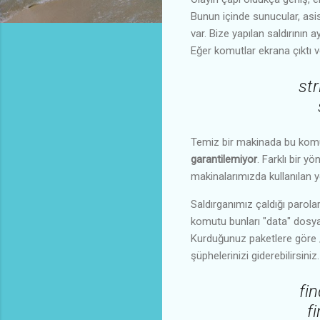
Bunun içinde sunucular, asis
var. Bize yapılan saldırının 
Eğer komutlar ekrana çıktı v
st
Temiz bir makinada bu komut
garantilemiyor
. Farklı bir y
makinalarımızda kullanılan y
Saldırganımız çaldığı parola
komutu bunları "data" dosyas
Kurduğunuz paketlere göre /u
şüphelerinizi giderebilirsiniz.
fin
fi