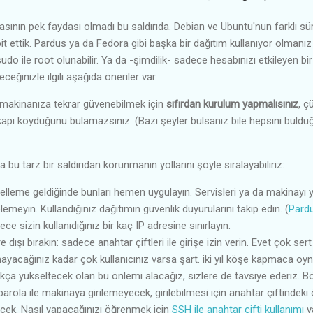
masının pek faydası olmadı bu saldırıda. Debian ve Ubuntu'nun farklı s
spit ettik. Pardus ya da Fedora gibi başka bir dağıtım kullanıyor olmanı
sudo ile root olunabilir. Ya da -şimdilik- sadece hesabınızı etkileyen bi
leceğinizle ilgili aşağıda öneriler var.
 makinanıza tekrar güvenebilmek için
sıfırdan kurulum yapmalısınız
, ç
 kapı koyduğunu bulamazsınız. (Bazı şeyler bulsanız bile hepsini bu
bu tarz bir saldırıdan korunmanın yollarını şöyle sıralayabiliriz:
elleme geldiğinde bunları hemen uygulayın. Servisleri ya da makinayı
emeyin. Kullandığınız dağıtımın güvenlik duyurularını takip edin. (
Pard
ce sizin kullanıdığınız bir kaç IP adresine sınırlayın.
vre dışı bırakın: sadece anahtar çiftleri ile girişe izin verin. Evet çok se
ayacağınız kadar çok kullanıcınız varsa şart. iki yıl köşe kapmaca oy
dukça yükseltecek olan bu önlemi alacağız, sizlere de tavsiye ederiz. Bö
arola ile makinaya girilemeyecek, girilebilmesi için anahtar çiftindek
ecek. Nasıl yapacağınızı öğrenmek için
SSH ile anahtar çifti kullanımı
ya