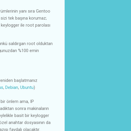
ürümlerinin yanı sıra Gentoo
z sizi tek başına korumaz;
r keylogger ile root parolası
ünkü saldırgan root olduktan
lduğunuzdan %100 emin
 yeniden başlatmanız
us
,
Debian
,
Ubuntu
)
rt bir önlem ama, IP
nadıktan sonra makinaların
ylelikle basit bir keylogger
i özel anahtar dosyasının da
zısı faydalı olacaktır.