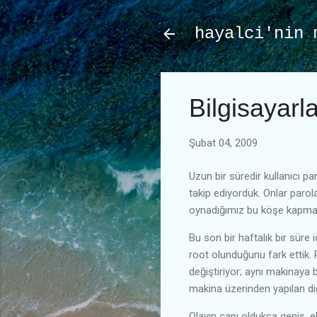
hayalci'nin 
Bilgisayarla
Şubat 04, 2009
Uzun bir süredir kullanıcı pa
takip ediyorduk. Onlar parola 
oynadığımız bu köşe kapmaca
Bu son bir haftalık bir süre 
root olunduğunu fark ettik.
değiştiriyor; aynı makinaya 
makina üzerinden yapılan diğ
Olayın çapı oldukça geniş, e