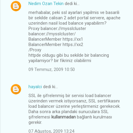
Nedim Ozan Tekin
dedi ki…
Y
merhabalar, peki ssl ayarlari yapilmis ve basarili
o
bir sekilde calisan 2 adet portal servere, apache
r
uzerinden nasil load balance yapabilirm?
Proxy balancer://mysslcluster
u
balancer://mysslcluster/
BalancerMember https://xx1
m
BalancerMember https://xx2
l
/Proxy
httpde oldugu gibi bu sekilde bir balancing
a
yapilamiyor? bir fikriniz olabilirmi
r
09 Temmuz, 2009 10:50
hayalci
dedi ki…
SSL ile şifrelenmiş bir servisi load balancer
üzerinden vermek istiyorsanız, SSL sertifikasını
load balancer üzerine yerleştirmeniz gerekecek.
Daha sonra arka plandaki sunuculara SSL
şifrelemesi
kullanmadan
bağlantı kurulması
gerekir.
07 Ağustos, 2009 13:24