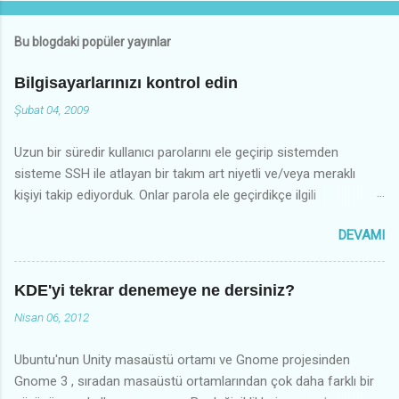
Bu blogdaki popüler yayınlar
Bilgisayarlarınızı kontrol edin
Şubat 04, 2009
Uzun bir süredir kullanıcı parolarını ele geçirip sistemden
sisteme SSH ile atlayan bir takım art niyetli ve/veya meraklı
kişiyi takip ediyorduk. Onlar parola ele geçirdikçe ilgili
kullanıcıların hesaplarını kilitleyi parolarını değiştirmelerini
DEVAMI
sağlıyorduk. Ara sıra oynadığımız bu köşe kapmaca fazla sık
olmadığı için elle tutulur çok fazla önlem almamıştık. Bu son bir
haftalık bir süre içinde, ele geçirilen kullanıcı hesaplarından
KDE'yi tekrar denemeye ne dersiniz?
girilip, yerel açıklardan faydalanarak pek çok makinada root
Nisan 06, 2012
olunduğunu fark ettik. Root olduktan sonra saldırganımız, ssh
sunucusunu ve istemcisini kendi getirdiği sürümlerle
Ubuntu'nun Unity masaüstü ortamı ve Gnome projesinden
değiştiriyor; aynı makinaya bağlanan başka kullanıcıların
Gnome 3 , sıradan masaüstü ortamlarından çok daha farklı bir
parolalarını topluyor. ssh istemcisini değiştirerek de, bu ele