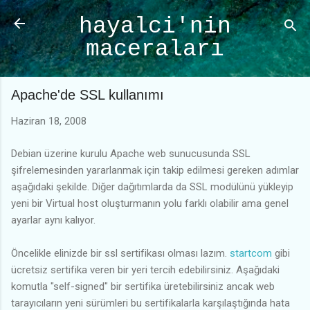
Ana içeriğe atla
hayalci'nin
maceraları
Apache'de SSL kullanımı
Haziran 18, 2008
Debian üzerine kurulu Apache web sunucusunda SSL
şifrelemesinden yararlanmak için takip edilmesi gereken adımlar
aşağıdaki şekilde. Diğer dağıtımlarda da SSL modülünü yükleyip
yeni bir Virtual host oluşturmanın yolu farklı olabilir ama genel
ayarlar aynı kalıyor.
Öncelikle elinizde bir ssl sertifikası olması lazım.
startcom
gibi
ücretsiz sertifika veren bir yeri tercih edebilirsiniz. Aşağıdaki
komutla "self-signed" bir sertifika üretebilirsiniz ancak web
tarayıcıların yeni sürümleri bu sertifikalarla karşılaştığında hata