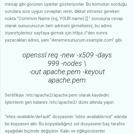
mesajı gibi görünen uyarılar gösteriyorlar. Bu komutun sorduğu
sorulara size uygun cevapları verin, dikkat etmeniz gereken
nokta "Common Name (eg, YOUR name) []:" sorusuna cevap
olarak sunucunuzun tam adresini girmelisiniz, bu adres
ziyaretçileriniz sayfaya girmek için https://'den sonra
yazacakları adres, yani "denemesunucum.example.com" gibi.
openssl req -new -x509 -days
999 -nodes \
-out apache.pem -keyout
apache.pem
Sertifikayı /etc/apache2/apache.pem olarak kaydedin.
İşlemlerin geri kalanını /etc/apache2/ dizini altında yapın.
"sites-available/default" dosyasının "sites-available/ssl" adında
bir kopyasını alın. Bu kopyaladığınız ssl dosyasının baş tarafını
aşağıdaki biçimde değiştirin. Kalın ve eğikgörünenler